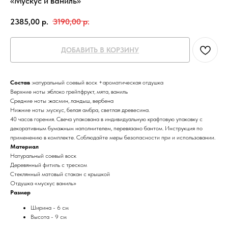
«Мускус и ваниль»
2385,00
р.
3190,00
р.
ДОБАВИТЬ В КОРЗИНУ
Состав
:натуральный соевый воск +ароматическая отдушка
Верхние ноты :яблоко грейпфрукт, мята, ваниль
Средние ноты :жасмин, ландыш, вербена
Нижние ноты :мускус, белая амбра, светлая древесина.
40 часов горения. Свеча упакована в индивидуальную крафтовую упаковку с
декоративным бумажным наполнителем, перевязано бантом. Инструкция по
применению в комплекте. Соблюдайте меры безопасности при и использовании.
Материал
Натуральный соевый воск
Деревянный фитиль с треском
Стеклянный матовый стакан с крышкой
Отдушка «мускус ваниль»
Размер
Ширина - 6 см
Высота - 9 см