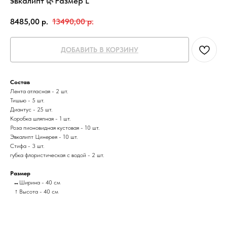
эвкалипт 🌿Размер L
8485,00
р.
13490,00
р.
ДОБАВИТЬ В КОРЗИНУ
Состав
Лента атласная - 2 шт.
Тишью - 5 шт.
Диантус - 25 шт.
Коробка шляпная - 1 шт.
Роза пионовидная кустовая - 10 шт.
Эвкалипт Цинерея - 10 шт.
Стифа - 3 шт.
губка флористическая с водой - 2 шт.
Размер
↔Ширина - 40 см
↑ Высота - 40 см