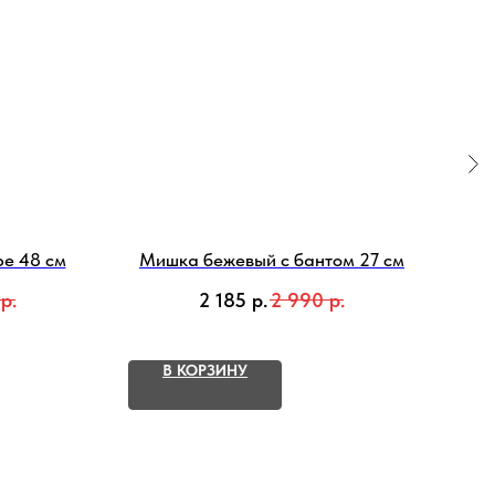
ре 48 см
Мишка бежевый с бантом 27 см
Сет
с
р.
2 185
р.
2 990
р.
В КОРЗИНУ