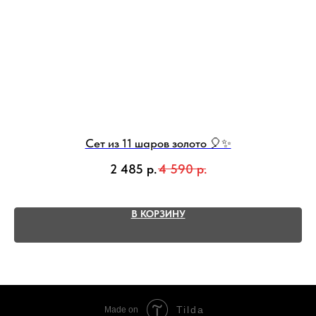
Сет из 11 шаров золото 🎈✨
С
2 485
р.
4 590
р.
В КОРЗИНУ
Tilda
Made on